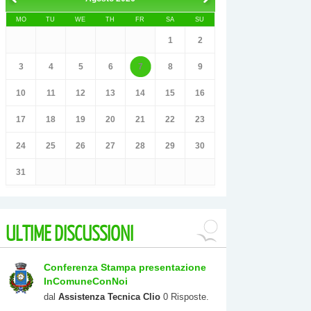
MO
TU
WE
TH
FR
SA
SU
1
2
3
4
5
6
7
8
9
10
11
12
13
14
15
16
17
18
19
20
21
22
23
24
25
26
27
28
29
30
31
ULTIME
DISCUSSIONI
Conferenza Stampa presentazione
InComuneConNoi
dal
Assistenza Tecnica Clio
0 Risposte.