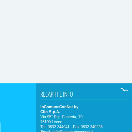
RECAPITI
E INFO
InComuneConNoi by
Clio S.p.A.
Via 95° Rgt. Fanteria, 70
73100 Lecce
Tel. 0832 344041 - Fax 0832 340228
Email:
info@incomuneconnoi.it