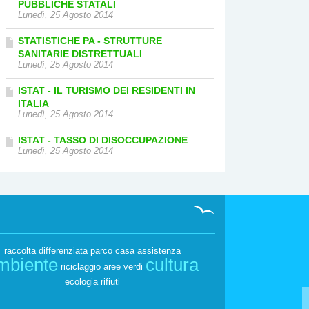
PUBBLICHE STATALI
Lunedì, 25 Agosto 2014
STATISTICHE PA - STRUTTURE
SANITARIE DISTRETTUALI
Lunedì, 25 Agosto 2014
ISTAT - IL TURISMO DEI RESIDENTI IN
ITALIA
Lunedì, 25 Agosto 2014
ISTAT - TASSO DI DISOCCUPAZIONE
Lunedì, 25 Agosto 2014
raccolta differenziata
parco
casa
assistenza
mbiente
cultura
riciclaggio
aree verdi
ecologia
rifiuti