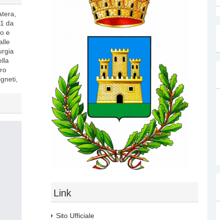
atera,
21 da
io e
alle
urgia
lla
tro
igneti,
Link
Sito Ufficiale