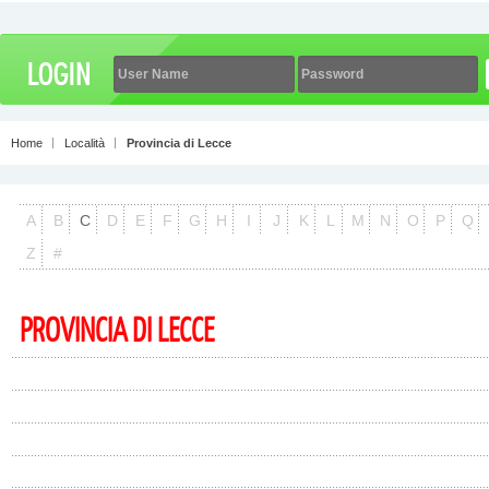
Home
Località
Provincia di Lecce
A
B
C
D
E
F
G
H
I
J
K
L
M
N
O
P
Q
Z
#
PROVINCIA DI LECCE