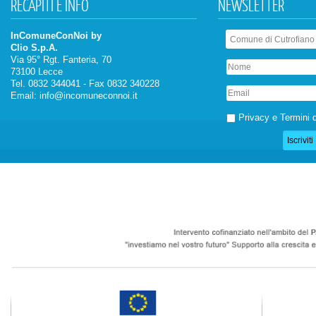
RECAPITI
E INFO
NEWSLETTER
InComuneConNoi by
Clio S.p.A.
Via 95° Rgt. Fanteria, 70
73100 Lecce
Tel. 0832 344041 - Fax 0832 340228
Email:
info@incomuneconnoi.it
Privacy e Termini d