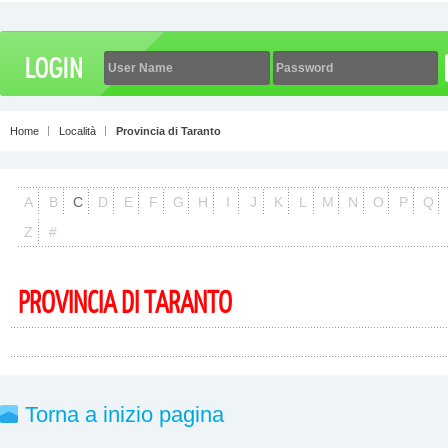
Home
Località
Provincia di Taranto
A
B
C
D
E
F
G
H
I
J
K
L
M
N
O
P
Q
Z
#
PROVINCIA DI TARANTO
Torna a inizio pagina