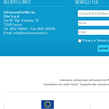
RECAPITI
E INFO
NEWSLETTER
InComuneConNoi by
Clio S.p.A.
Via 95° Rgt. Fanteria, 70
73100 Lecce
Tel. 0832 344041 - Fax 0832 340228
Email:
info@incomuneconnoi.it
Privacy e Termini d