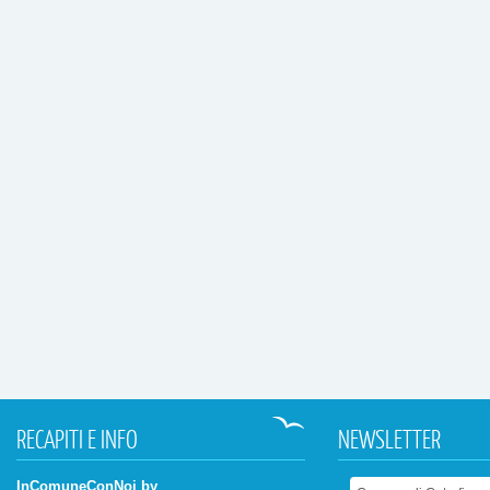
RECAPITI
E INFO
NEWSLETTER
InComuneConNoi by