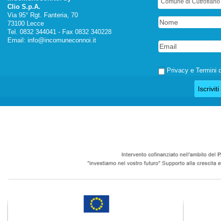
Clio S.p.A.
Via 95° Rgt. Fanteria, 70
73100 Lecce
Tel. 0832 344041 - Fax 0832 340228
Email:
info@incomuneconnoi.it
Privacy e Termini d