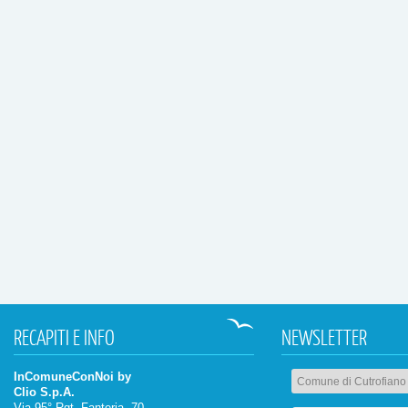
RECAPITI
E INFO
NEWSLETTER
InComuneConNoi by
Clio S.p.A.
Via 95° Rgt. Fanteria, 70