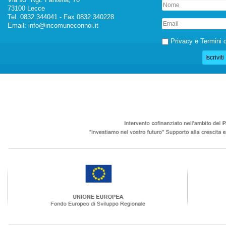
73100 Lecce
Tel. 0832 344041 - Fax 0832 340228
Email:
info@incomuneconnoi.it
Privacy e Termini d