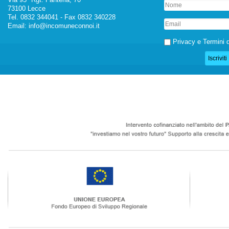
73100 Lecce
Tel. 0832 344041 - Fax 0832 340228
Email:
info@incomuneconnoi.it
Privacy e Termini d