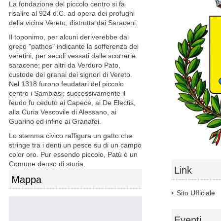
La fondazione del piccolo centro si fa
risalire al 924 d.C. ad opera dei profughi
della vicina Vereto, distrutta dai Saraceni.
Il toponimo, per alcuni deriverebbe dal
greco "pathos" indicante la sofferenza dei
veretini, per secoli vessati dalle scorrerie
saracene; per altri da Verduro Pato,
custode dei granai dei signori di Vereto.
Nel 1318 furono feudatari del piccolo
centro i Sambiasi; successivamente il
feudo fu ceduto ai Capece, ai De Electis,
alla Curia Vescovile di Alessano, ai
Guarino ed infine ai Granafei.
Lo stemma civico raffigura un gatto che
stringe tra i denti un pesce su di un campo
color oro. Pur essendo piccolo, Patù è un
Comune denso di storia.
Link
Mappa
Sito Ufficiale
Eventi