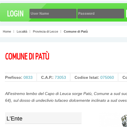
Home
Località
Provincia di Lecce
Comune di Patù
COMUNE DI PATÙ
Prefisso:
0833
C.A.P.:
73053
Codice Istat:
075060
Co
All'estremo lembo del Capo di Leuca sorge Patù, Comune a sud sud 
64), sul dosso di undeclivio tufaceo dolcemente inclinato a sud ovest,
L'Ente