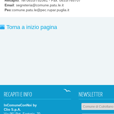
Recapiti
: Tel 0833/752061 - Fax. 0833/765707
Email
: segreteria@comune.patu.le.it
Pec
:comune.patu.le@pec.rupar.puglia.it
Torna a inizio pagina
RECAPITI
E INFO
NEWSLETTER
InComuneConNoi by
Clio S.p.A.
Via 95° Rgt. Fanteria, 70