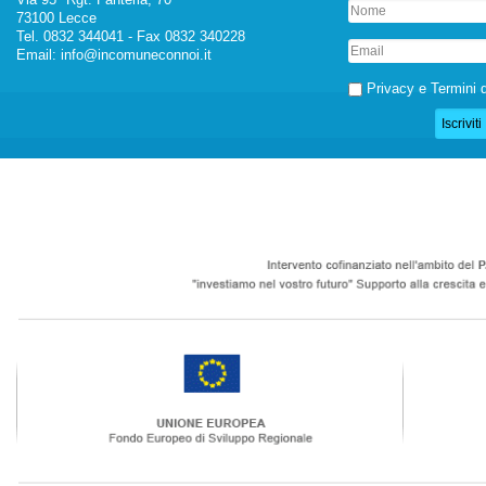
73100 Lecce
Tel. 0832 344041 - Fax 0832 340228
Email:
info@incomuneconnoi.it
Privacy e Termini d