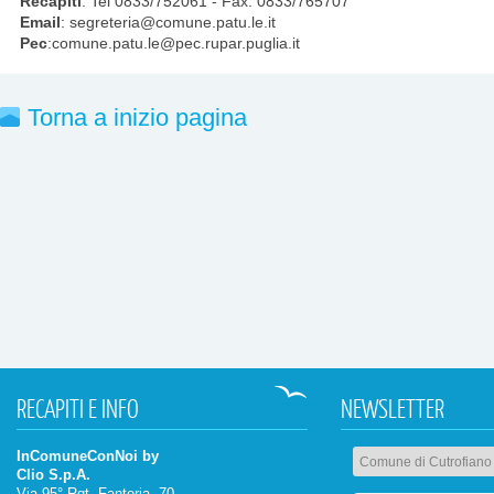
Recapiti
: Tel 0833/752061 - Fax. 0833/765707
Email
: segreteria@comune.patu.le.it
Pec
:comune.patu.le@pec.rupar.puglia.it
Torna a inizio pagina
RECAPITI
E INFO
NEWSLETTER
InComuneConNoi by
Clio S.p.A.
Via 95° Rgt. Fanteria, 70