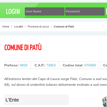
Home
Località
Provincia di Lecce
Comune di Patù
COMUNE DI PATÙ
Prefisso:
0833
C.A.P.:
73053
Codice Istat:
075060
Co
All'estremo lembo del Capo di Leuca sorge Patù, Comune a sud sud 
64), sul dosso di undeclivio tufaceo dolcemente inclinato a sud ovest,
L'Ente