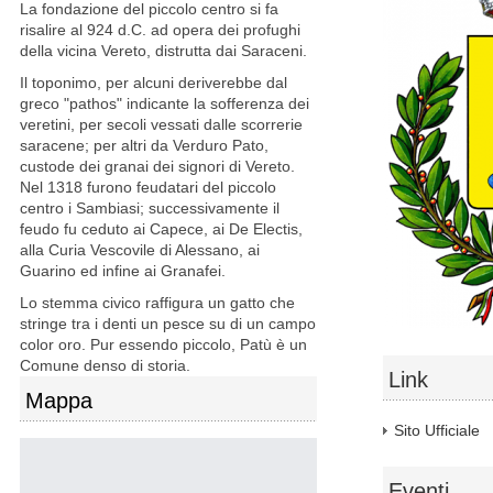
La fondazione del piccolo centro si fa
risalire al 924 d.C. ad opera dei profughi
della vicina Vereto, distrutta dai Saraceni.
Il toponimo, per alcuni deriverebbe dal
greco "pathos" indicante la sofferenza dei
veretini, per secoli vessati dalle scorrerie
saracene; per altri da Verduro Pato,
custode dei granai dei signori di Vereto.
Nel 1318 furono feudatari del piccolo
centro i Sambiasi; successivamente il
feudo fu ceduto ai Capece, ai De Electis,
alla Curia Vescovile di Alessano, ai
Guarino ed infine ai Granafei.
Lo stemma civico raffigura un gatto che
stringe tra i denti un pesce su di un campo
color oro. Pur essendo piccolo, Patù è un
Comune denso di storia.
Link
Mappa
Sito Ufficiale
Eventi