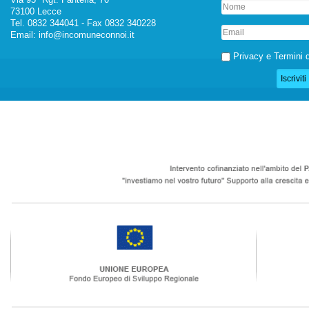
73100 Lecce
Tel. 0832 344041 - Fax 0832 340228
Email:
info@incomuneconnoi.it
Privacy e Termini d