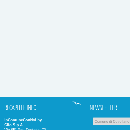
RECAPITI
E INFO
NEWSLETTER
InComuneConNoi by
Clio S.p.A.
Via 95° Rgt. Fanteria, 70