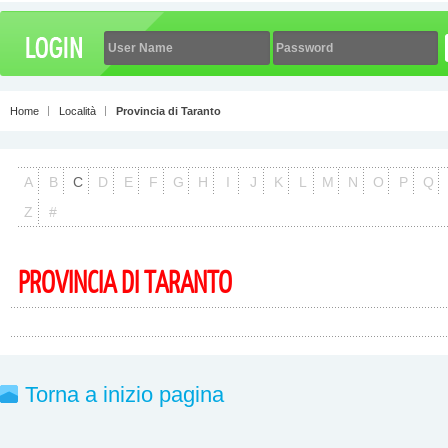
Home
Località
Provincia di Taranto
A
B
C
D
E
F
G
H
I
J
K
L
M
N
O
P
Q
Z
#
PROVINCIA DI TARANTO
Torna a inizio pagina