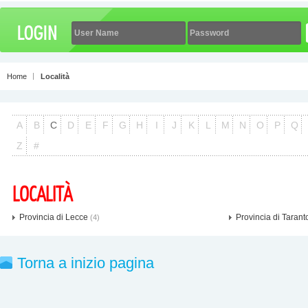
Home
Località
A
B
C
D
E
F
G
H
I
J
K
L
M
N
O
P
Q
Z
#
LOCALITÀ
Provincia di Lecce
Provincia di Tarant
(4)
Torna a inizio pagina