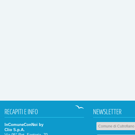
RECAPITI
E INFO
NEWSLETTER
InComuneConNoi by
Clio S.p.A.
Via 95° Rgt. Fanteria, 70