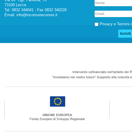
73100 Lecce
Tel. 0832 344041 - Fax 0832 340228
Email:
info@incomuneconnoi.it
Privacy e Termini d