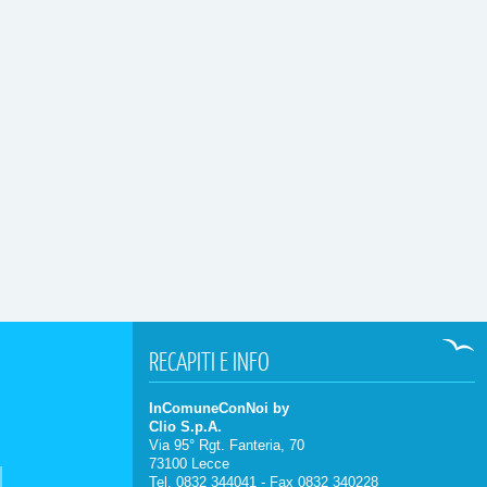
RECAPITI
E INFO
InComuneConNoi by
Clio S.p.A.
Via 95° Rgt. Fanteria, 70
73100 Lecce
Tel. 0832 344041 - Fax 0832 340228