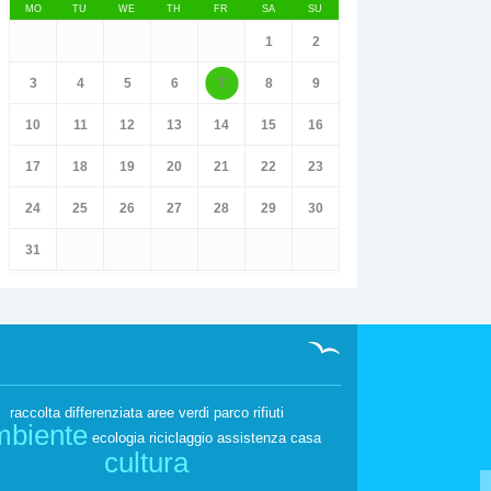
MO
TU
WE
TH
FR
SA
SU
1
2
3
4
5
6
7
8
9
10
11
12
13
14
15
16
17
18
19
20
21
22
23
24
25
26
27
28
29
30
31
raccolta differenziata
aree verdi
parco
rifiuti
mbiente
ecologia
riciclaggio
assistenza
casa
cultura