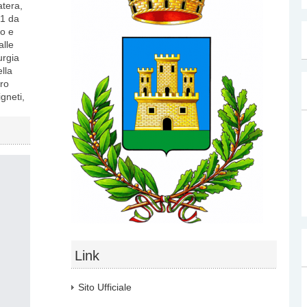
atera,
21 da
io e
alle
urgia
lla
tro
igneti,
Link
Sito Ufficiale