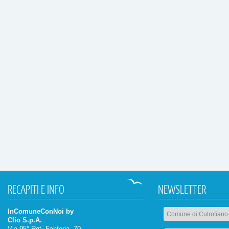
RECAPITI
E INFO
NEWSLETTER
InComuneConNoi by
Clio S.p.A.
Via 95° Rgt. Fanteria, 70