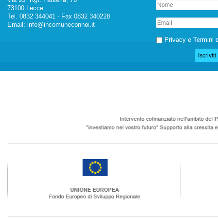
73100 Lecce
Tel. 0832 344041 - Fax 0832 340228
Email:
info@incomuneconnoi.it
Privacy e Termini d