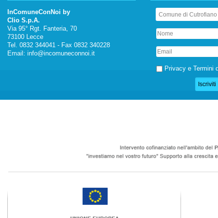
InComuneConNoi by
Clio S.p.A.
Via 95° Rgt. Fanteria, 70
73100 Lecce
Tel. 0832 344041 - Fax 0832 340228
Email:
info@incomuneconnoi.it
Privacy e Termini d