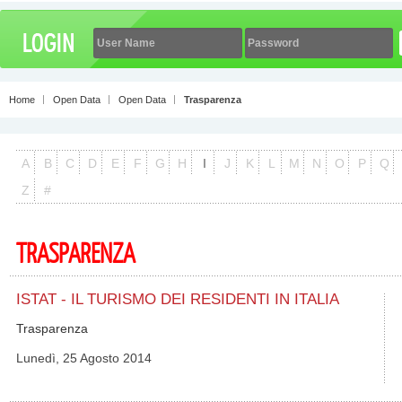
Home
Open Data
Open Data
Trasparenza
A
B
C
D
E
F
G
H
I
J
K
L
M
N
O
P
Q
Z
#
TRASPARENZA
ISTAT - IL TURISMO DEI RESIDENTI IN ITALIA
Trasparenza
Lunedì, 25 Agosto 2014