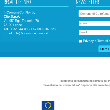
RECAPITI
E INFO
NEWSLETTER
InComuneConNoi by
Clio S.p.A.
Via 95° Rgt. Fanteria, 70
73100 Lecce
Tel. 0832 344041 - Fax 0832 340228
Email:
info@incomuneconnoi.it
Privacy e Termini d