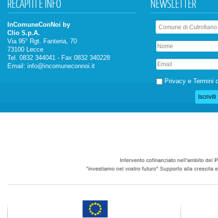
RECAPITI
E INFO
NEWSLETTER
InComuneConNoi by
Clio S.p.A.
Via 95° Rgt. Fanteria, 70
73100 Lecce
Tel. 0832 344041 - Fax 0832 340228
Email:
info@incomuneconnoi.it
Privacy e Termini d